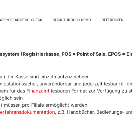
ATEN-READINESS-CHECK
CLICK THROUGH DEMO
REFERENZEN
gssystem (Registrierkasse, POS = Point
of
Sale,
EPOS = El
n der Kasse sind einzeln aufzuzeichnen
ipulationssicher, unveränderbar und jederzeit lesbar für d
inem für das
Finanzamt
lesbaren Format zur Verfügung zu
s
glich sein
) müssen pro Filiale ermöglicht werden
erfahrensdokumentation
, z.B. Handbücher, Bedienungs-
un